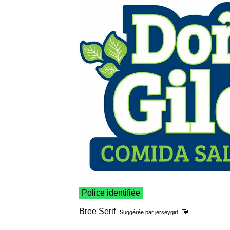
Police identifiée
Bree Serif
Suggérée par
jerseygirl