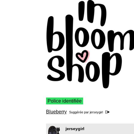
Police identifiée
Blueberry
Suggérée par
jerseygirl
jerseygirl