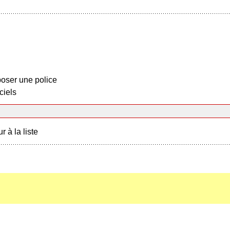
oser une police
ciels
r à la liste