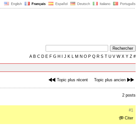
English
Français
Español
Deutsch
Italiano
Português
A
B
C
D
E
F
G
H
I
J
K
L
M
N
O
P
Q
R
S
T
U
V
W
X
Y
Z
#
Topic plus récent
Topic plus ancien
2 posts
#1
Citer