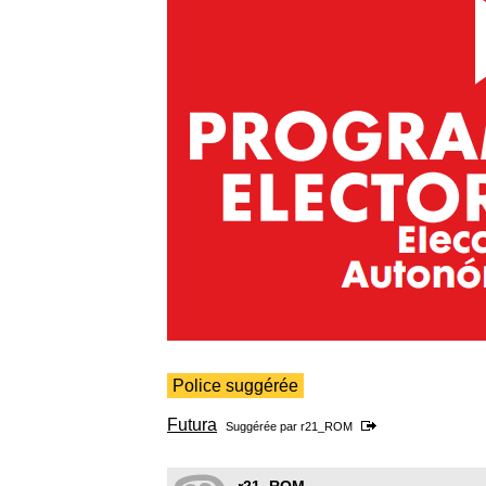
Police suggérée
Futura
Suggérée par
r21_ROM