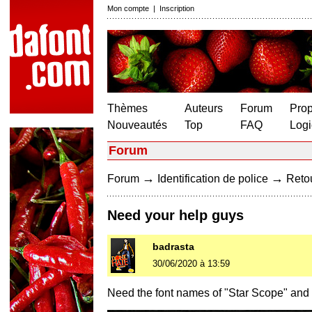
Mon compte
|
Inscription
Thèmes
Auteurs
Forum
Prop
Nouveautés
Top
FAQ
Logi
Forum
→
→
Forum
Identification de police
Retou
Need your help guys
badrasta
30/06/2020 à 13:59
Need the font names of "Star Scope" and 