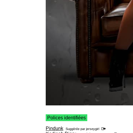
Polices identifiées
Pindunk
Suggérée par
jerseygirl