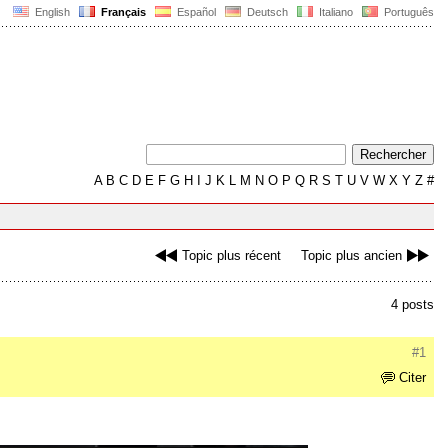
English
Français
Español
Deutsch
Italiano
Português
A
B
C
D
E
F
G
H
I
J
K
L
M
N
O
P
Q
R
S
T
U
V
W
X
Y
Z
#
Topic plus récent
Topic plus ancien
4 posts
#1
Citer