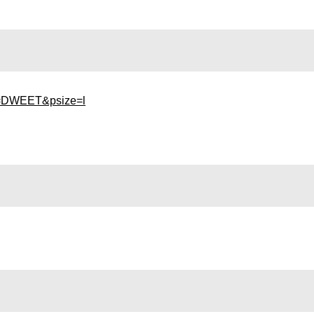
xt=DWEET&psize=l