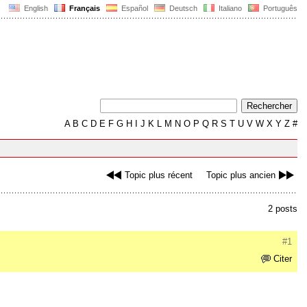
English
Français
Español
Deutsch
Italiano
Português
A
B
C
D
E
F
G
H
I
J
K
L
M
N
O
P
Q
R
S
T
U
V
W
X
Y
Z
#
Topic plus récent
Topic plus ancien
2 posts
#1
Citer