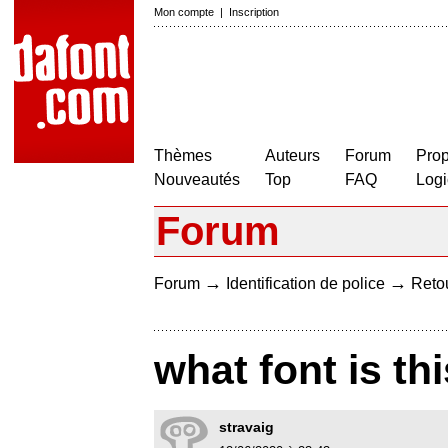
Mon compte
|
Inscription
Thèmes
Auteurs
Forum
Prop
Nouveautés
Top
FAQ
Logi
Forum
→
→
Forum
Identification de police
Retou
what font is thi
stravaig