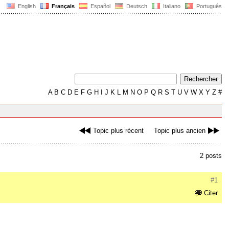
English
Français
Español
Deutsch
Italiano
Português
A
B
C
D
E
F
G
H
I
J
K
L
M
N
O
P
Q
R
S
T
U
V
W
X
Y
Z
#
Topic plus récent
Topic plus ancien
2 posts
#1
Citer