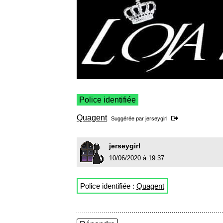
Police identifiée
Quagent
Suggérée par
jerseygirl
jerseygirl
10/06/2020 à 19:37
Police identifiée :
Quagent