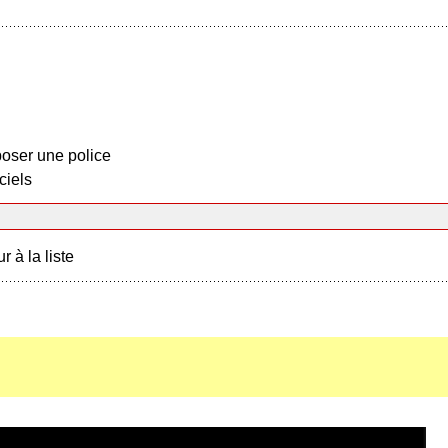
oser une police
ciels
r à la liste