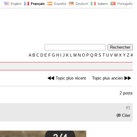
English
Français
Español
Deutsch
Italiano
Português
A
B
C
D
E
F
G
H
I
J
K
L
M
N
O
P
Q
R
S
T
U
V
W
X
Y
Z
#
Topic plus récent
Topic plus ancien
2 posts
#1
Citer