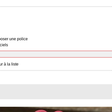
oser une police
ciels
r à la liste