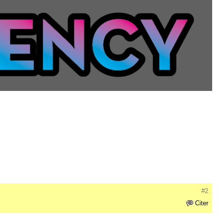
#2
Citer