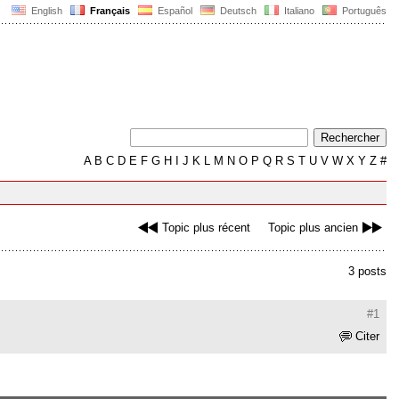
English
Français
Español
Deutsch
Italiano
Português
A
B
C
D
E
F
G
H
I
J
K
L
M
N
O
P
Q
R
S
T
U
V
W
X
Y
Z
#
Topic plus récent
Topic plus ancien
3 posts
#1
Citer