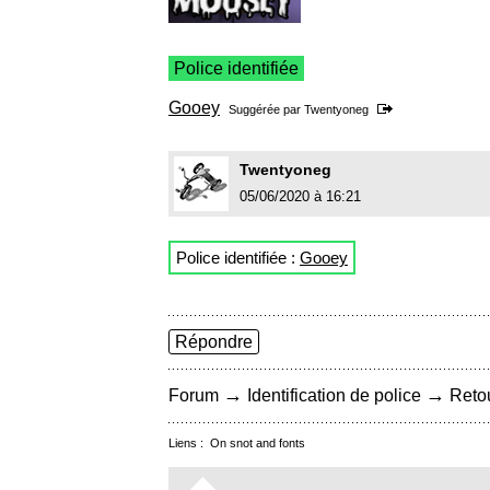
Police identifiée
Gooey
Suggérée par
Twentyoneg
Twentyoneg
05/06/2020 à 16:21
Police identifiée :
Gooey
Répondre
→
→
Forum
Identification de police
Retou
Liens :
On snot and fonts