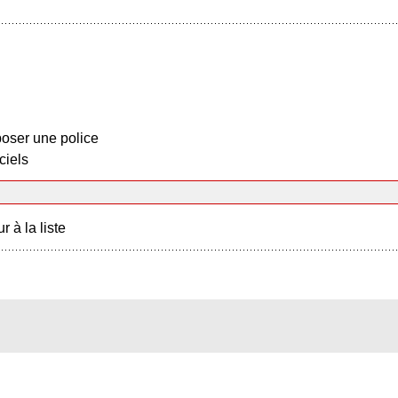
oser une police
ciels
r à la liste