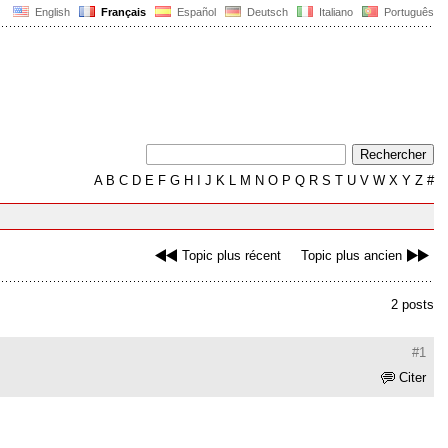
English
Français
Español
Deutsch
Italiano
Português
A
B
C
D
E
F
G
H
I
J
K
L
M
N
O
P
Q
R
S
T
U
V
W
X
Y
Z
#
Topic plus récent
Topic plus ancien
2 posts
#1
Citer