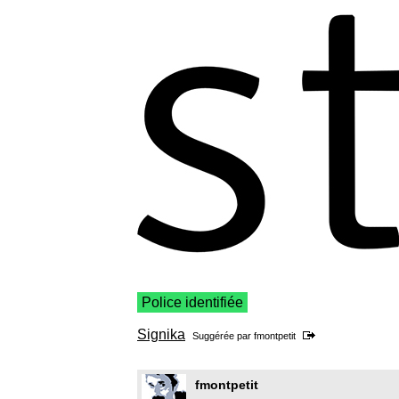
Police identifiée
Signika
Suggérée par
fmontpetit
fmontpetit