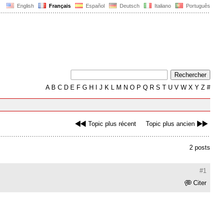
English
Français
Español
Deutsch
Italiano
Português
A
B
C
D
E
F
G
H
I
J
K
L
M
N
O
P
Q
R
S
T
U
V
W
X
Y
Z
#
Topic plus récent
Topic plus ancien
2 posts
#1
Citer