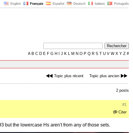
English
Français
Español
Deutsch
Italiano
Português
A
B
C
D
E
F
G
H
I
J
K
L
M
N
O
P
Q
R
S
T
U
V
W
X
Y
Z
#
Topic plus récent
Topic plus ancien
2 posts
#1
Citer
3 but the lowercase Hs aren't from any of those sets.