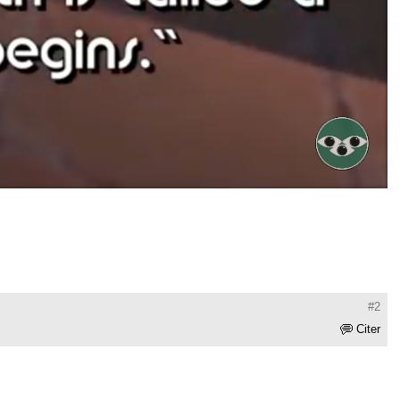
#2
Citer