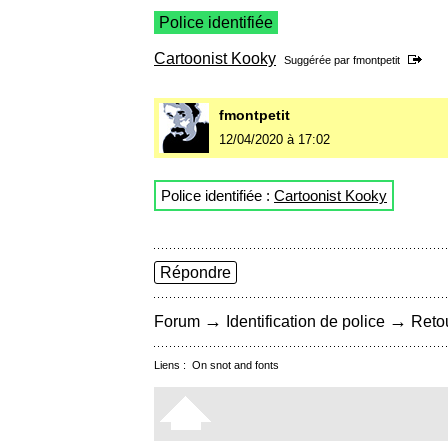
Police identifiée
Cartoonist Kooky
Suggérée par
fmontpetit
fmontpetit
12/04/2020 à 17:02
Police identifiée :
Cartoonist Kooky
Répondre
→
→
Forum
Identification de police
Retou
Liens :
On snot and fonts