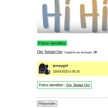
Police identifiée
Om Telolet Om
Suggérée par
jerseygirl
jerseygirl
15/03/2020 à 00:16
Police identifiée :
Om Telolet Om
Répondre