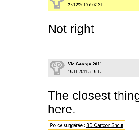
27/12/2010 à 02:31
Not right
Vic George 2011
16/11/2011 à 16:17
The closest thing
here.
Police suggérée :
BD Cartoon Shout