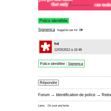
Police identifiée
Signerica
Suggérée par
frd
frd
12/03/2012 à 10:48
Police identifiée :
Signerica
Répondre
→
→
Forum
Identification de police
Retou
Liens :
On snot and fonts