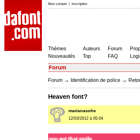
Mon compte
|
Inscription
Thèmes
Auteurs
Forum
Prop
Nouveautés
Top
FAQ
Logi
Forum
→
→
Forum
Identification de police
Retou
Heaven font?
marianasohe
12/03/2012 à 05:04