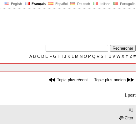
English
Français
Español
Deutsch
Italiano
Português
A
B
C
D
E
F
G
H
I
J
K
L
M
N
O
P
Q
R
S
T
U
V
W
X
Y
Z
#
Topic plus récent
Topic plus ancien
1 post
#1
Citer