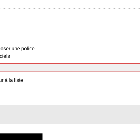
oser une police
ciels
r à la liste