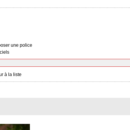
oser une police
ciels
r à la liste