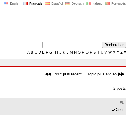
English
Français
Español
Deutsch
Italiano
Português
A
B
C
D
E
F
G
H
I
J
K
L
M
N
O
P
Q
R
S
T
U
V
W
X
Y
Z
#
Topic plus récent
Topic plus ancien
2 posts
#1
Citer