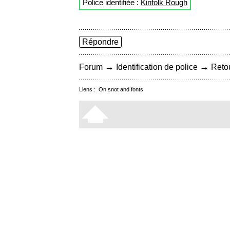
Police identifiée :
Kinfolk Rough
Répondre
→
→
Forum
Identification de police
Retou
Liens :
On snot and fonts