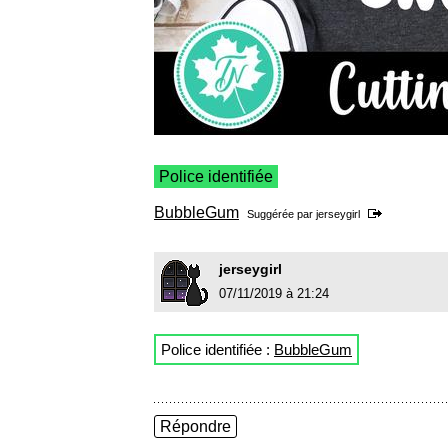
Police identifiée
BubbleGum
Suggérée par
jerseygirl
jerseygirl
07/11/2019 à 21:24
Police identifiée :
BubbleGum
Répondre