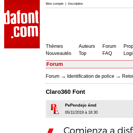
Mon compte
|
Inscription
Thèmes
Auteurs
Forum
Prop
Nouveautés
Top
FAQ
Logi
Forum
→
→
Forum
Identification de police
Retou
Claro360 Font
PePendejo émd
05/11/2019 à 18:30