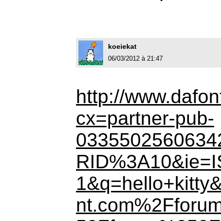
koeiekat
06/03/2012 à 21:47
http://www.dafo
cx=partner-pub-
0335502560634
RID%3A10&ie=I
1&q=hello+kitty
nt.com%2Fforu