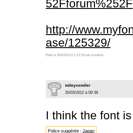
52Fforum%252F
http://www.myfo
ase/125329/
Édité le 06/03/2012 à 21:50 par koeiekat
mileyxsmiler
25/03/2012 à 00:39
I think the font i
Police suggérée :
Japan