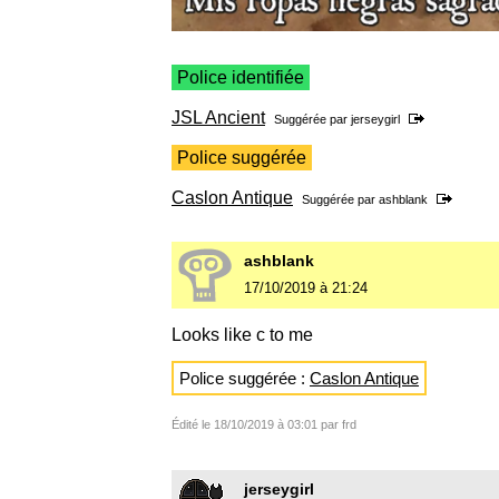
Police identifiée
JSL Ancient
Suggérée par
jerseygirl
Police suggérée
Caslon Antique
Suggérée par
ashblank
ashblank
17/10/2019 à 21:24
Looks like c to me
Police suggérée :
Caslon Antique
Édité le 18/10/2019 à 03:01 par frd
jerseygirl