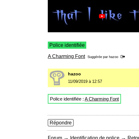
Police identifiée
A Charming Font
Suggérée par
hazoo
hazoo
11/09/2019 à 12:57
Police identifiée :
A Charming Font
Répondre
→
→
Forum
Identification de police
Retou