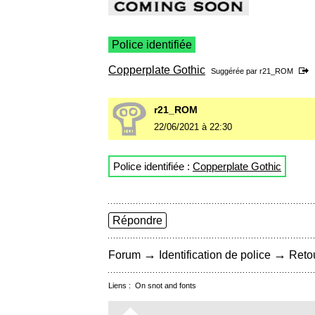
Police identifiée
Copperplate Gothic
Suggérée par
r21_ROM
r21_ROM
22/06/2021 à 22:30
Police identifiée :
Copperplate Gothic
Répondre
→
→
Forum
Identification de police
Retou
Liens :
On snot and fonts