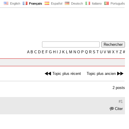
English
Français
Español
Deutsch
Italiano
Português
A
B
C
D
E
F
G
H
I
J
K
L
M
N
O
P
Q
R
S
T
U
V
W
X
Y
Z
#
Topic plus récent
Topic plus ancien
2 posts
#1
Citer