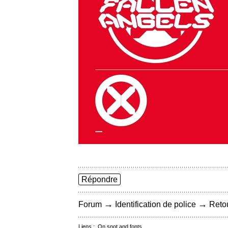
Répondre
→
→
Forum
Identification de police
Retou
Liens :
On snot and fonts