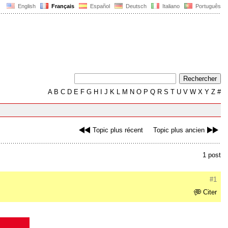
English
Français
Español
Deutsch
Italiano
Português
A
B
C
D
E
F
G
H
I
J
K
L
M
N
O
P
Q
R
S
T
U
V
W
X
Y
Z
#
Topic plus récent
Topic plus ancien
1 post
#1
Citer