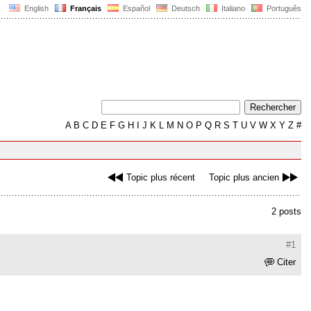
English
Français
Español
Deutsch
Italiano
Português
A
B
C
D
E
F
G
H
I
J
K
L
M
N
O
P
Q
R
S
T
U
V
W
X
Y
Z
#
Topic plus récent
Topic plus ancien
2 posts
#1
Citer