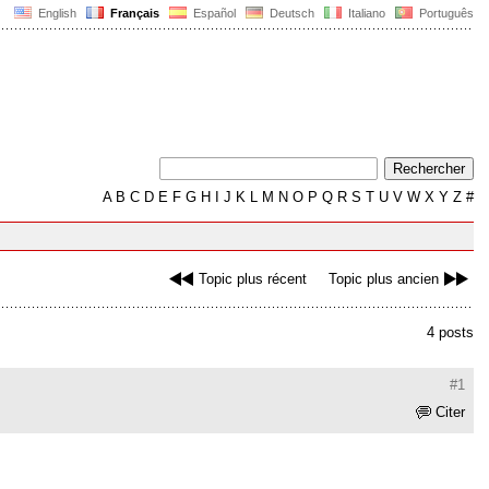
English
Français
Español
Deutsch
Italiano
Português
A
B
C
D
E
F
G
H
I
J
K
L
M
N
O
P
Q
R
S
T
U
V
W
X
Y
Z
#
Topic plus récent
Topic plus ancien
4 posts
#1
Citer