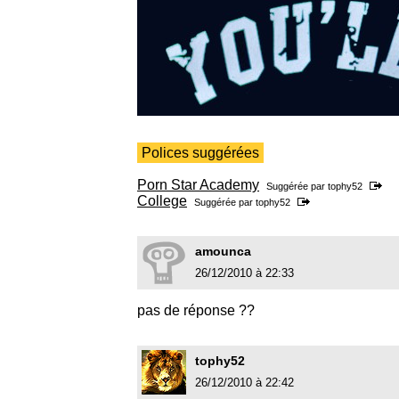
Polices suggérées
Porn Star Academy
Suggérée par
tophy52
College
Suggérée par
tophy52
amounca
26/12/2010 à 22:33
pas de réponse ??
tophy52
26/12/2010 à 22:42