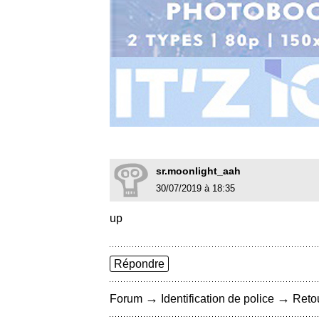
sr.moonlight_aah
30/07/2019 à 18:35
up
Répondre
→
→
Forum
Identification de police
Retou