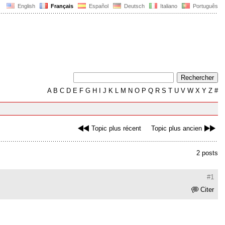
English
Français
Español
Deutsch
Italiano
Português
A
B
C
D
E
F
G
H
I
J
K
L
M
N
O
P
Q
R
S
T
U
V
W
X
Y
Z
#
Topic plus récent
Topic plus ancien
2 posts
#1
Citer