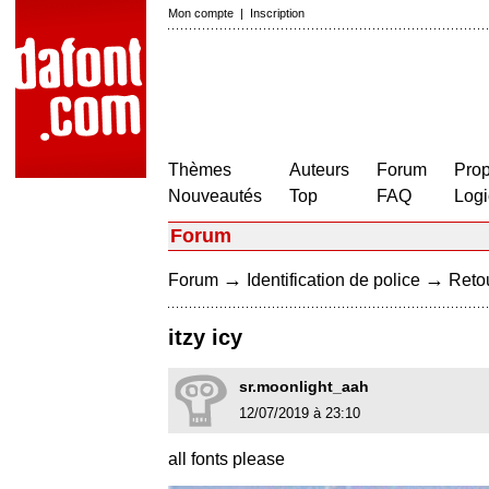
Mon compte
|
Inscription
Thèmes
Auteurs
Forum
Prop
Nouveautés
Top
FAQ
Logi
Forum
→
→
Forum
Identification de police
Retou
itzy icy
sr.moonlight_aah
12/07/2019 à 23:10
all fonts please