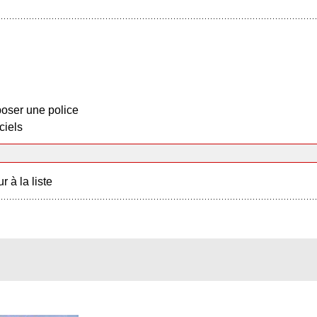
oser une police
ciels
r à la liste