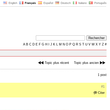
English
Français
Español
Deutsch
Italiano
Português
A
B
C
D
E
F
G
H
I
J
K
L
M
N
O
P
Q
R
S
T
U
V
W
X
Y
Z
#
Topic plus récent
Topic plus ancien
1 post
#1
Citer