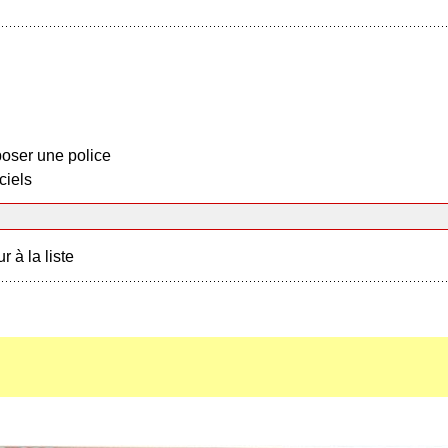
oser une police
ciels
r à la liste