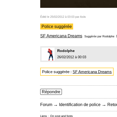
Édité le 25/02/2012 à 03:03 par Axiis
Police suggérée
SF Americana Dreams
Suggérée par
Rodolphe
Rodolphe
26/02/2012 à 00:03
Police suggérée :
SF Americana Dreams
Répondre
→
→
Forum
Identification de police
Retou
Liens :
On snot and fonts