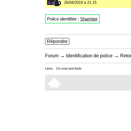
26/04/2019 à 21:15
Police identifiée :
Shamber
Répondre
→
→
Forum
Identification de police
Retou
Liens :
On snot and fonts