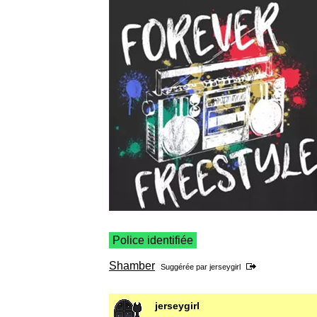
Police identifiée
Shamber
Suggérée par
jerseygirl
jerseygirl