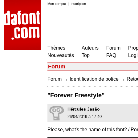
Mon compte
|
Inscription
Thèmes
Auteurs
Forum
Prop
Nouveautés
Top
FAQ
Logi
Forum
→
→
Forum
Identification de police
Retou
"Forever Freestyle"
Hércules Jasão
26/04/2019 à 17:40
Please, what's the name of this font? / Po