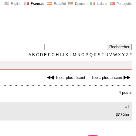
English
Français
Español
Deutsch
Italiano
Português
A
B
C
D
E
F
G
H
I
J
K
L
M
N
O
P
Q
R
S
T
U
V
W
X
Y
Z
#
Topic plus récent
Topic plus ancien
4 posts
#1
Citer