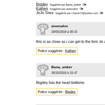
Bigdey
Suggérée par
Bama_amber
Kathen
Suggérée par
aneesahm
JoJo Siwa
Suggérée par
t.haven73@yahoo.com
aneesahm
20/05/2019 à 00:15
this is as close as i can get to the font. it
Police suggérée :
Kathen
Bama_amber
30/10/2019 à 15:47
Bigdey has the heart bottoms
Police suggérée :
Bigdey