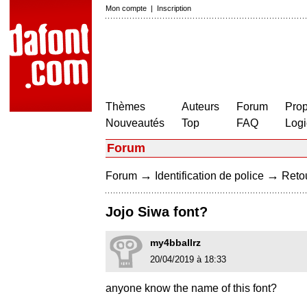
Mon compte
|
Inscription
Thèmes
Auteurs
Forum
Prop
Nouveautés
Top
FAQ
Logi
Forum
→
→
Forum
Identification de police
Retou
Jojo Siwa font?
my4bballrz
20/04/2019 à 18:33
anyone know the name of this font?