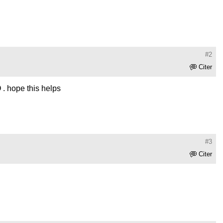
#2
Citer
O . hope this helps
#3
Citer