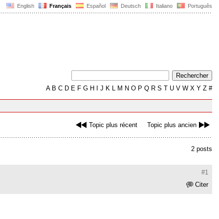
English
Français
Español
Deutsch
Italiano
Português
A
B
C
D
E
F
G
H
I
J
K
L
M
N
O
P
Q
R
S
T
U
V
W
X
Y
Z
#
Topic plus récent
Topic plus ancien
2 posts
#1
Citer