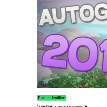
Police identifiée
Questrian
Suggérée par
jerseygirl