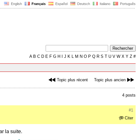
English
Français
Español
Deutsch
Italiano
Português
A
B
C
D
E
F
G
H
I
J
K
L
M
N
O
P
Q
R
S
T
U
V
W
X
Y
Z
#
Topic plus récent
Topic plus ancien
4 posts
#1
Citer
r la suite.