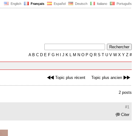
English
Français
Español
Deutsch
Italiano
Português
A
B
C
D
E
F
G
H
I
J
K
L
M
N
O
P
Q
R
S
T
U
V
W
X
Y
Z
#
Topic plus récent
Topic plus ancien
2 posts
#1
Citer