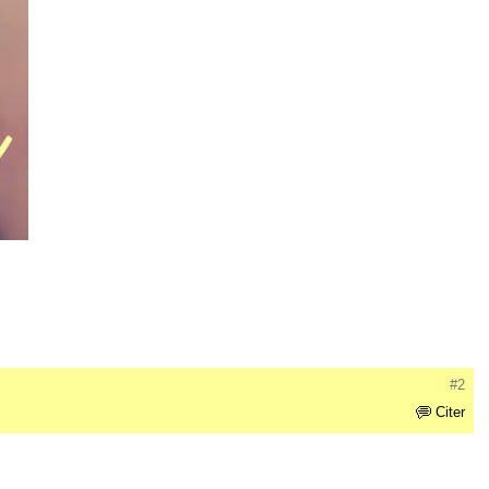
#2
Citer