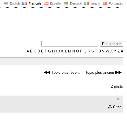
English
Français
Español
Deutsch
Italiano
Português
A
B
C
D
E
F
G
H
I
J
K
L
M
N
O
P
Q
R
S
T
U
V
W
X
Y
Z
#
Topic plus récent
Topic plus ancien
2 posts
#1
Citer