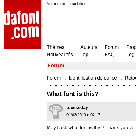
Mon compte
|
Inscription
Thèmes
Auteurs
Forum
Prop
Nouveautés
Top
FAQ
Logi
Forum
→
→
Forum
Identification de police
Retou
What font is this?
tuesssday
01/03/2019 à 02:17
May I ask what font is this? Thank you v