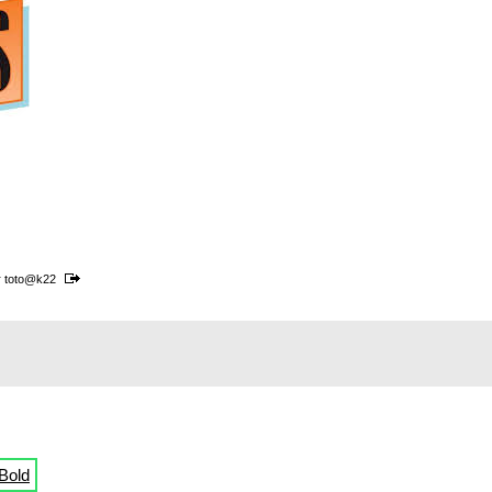
r
toto@k22
Bold