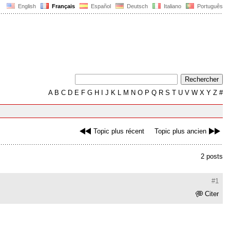
English
Français
Español
Deutsch
Italiano
Português
A
B
C
D
E
F
G
H
I
J
K
L
M
N
O
P
Q
R
S
T
U
V
W
X
Y
Z
#
Topic plus récent
Topic plus ancien
2 posts
#1
Citer