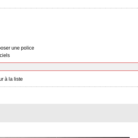
oser une police
ciels
r à la liste