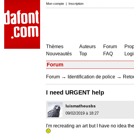
Mon compte
|
Inscription
Thèmes
Auteurs
Forum
Prop
Nouveautés
Top
FAQ
Logi
Forum
→
→
Forum
Identification de police
Retou
I need URGENT help
luismatheusbs
09/02/2019 à 18:27
I'm recreating an art but I have no idea th