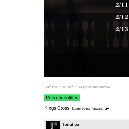
Édité le 07/02/2019 à 21:44 par lucsmanoban47
Police identifiée
Kings Cross
Suggérée par
fonatica
fonatica