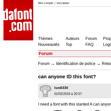
Mon compte
|
Inscription
Thèmes
Auteurs
Forum
Prop
Nouveautés
Top
FAQ
Logi
Forum
→
→
Forum
Identification de police
Retou
can anyone ID this font?
lsm0330
01/02/2019 à 20:57
I need a font with this slanted A can any