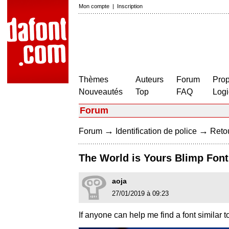
Mon compte
|
Inscription
Thèmes
Auteurs
Forum
Prop
Nouveautés
Top
FAQ
Logi
Forum
→
→
Forum
Identification de police
Retou
The World is Yours Blimp Font
aoja
27/01/2019 à 09:23
If anyone can help me find a font similar t