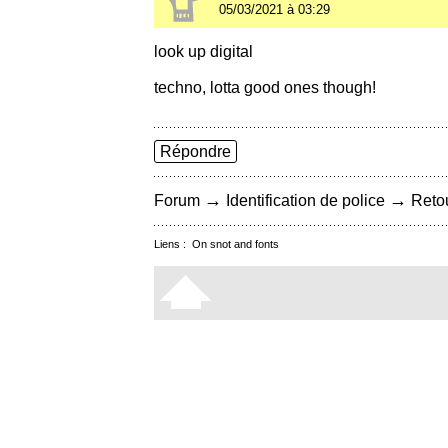
05/03/2021 à 03:29
look up digital
techno, lotta good ones though!
Répondre
→
→
Forum
Identification de police
Retou
Liens :
On snot and fonts