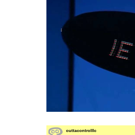
outtacontrolllc