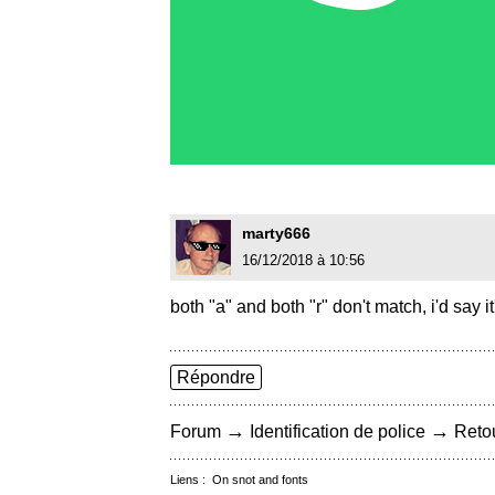
marty666
16/12/2018 à 10:56
both "a" and both "r" don't match, i'd say it'
Répondre
→
→
Forum
Identification de police
Retou
Liens :
On snot and fonts