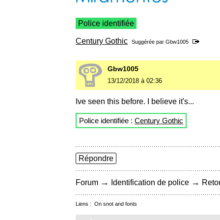
Police identifiée
Century Gothic
Suggérée par
Gbw1005
Gbw1005
13/12/2018 à 02:36
Ive seen this before. I believe it's...
Police identifiée :
Century Gothic
Répondre
→
→
Forum
Identification de police
Retou
Liens :
On snot and fonts