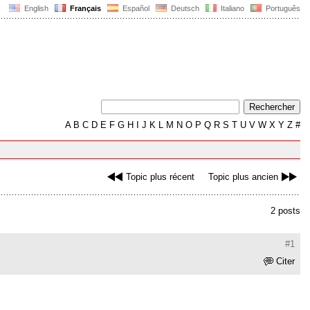
English
Français
Español
Deutsch
Italiano
Português
A
B
C
D
E
F
G
H
I
J
K
L
M
N
O
P
Q
R
S
T
U
V
W
X
Y
Z
#
Topic plus récent
Topic plus ancien
2 posts
#1
Citer