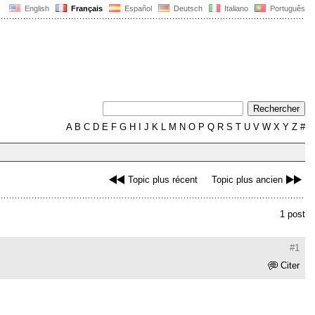
English
Français
Español
Deutsch
Italiano
Português
A
B
C
D
E
F
G
H
I
J
K
L
M
N
O
P
Q
R
S
T
U
V
W
X
Y
Z
#
Topic plus récent
Topic plus ancien
1 post
#1
Citer