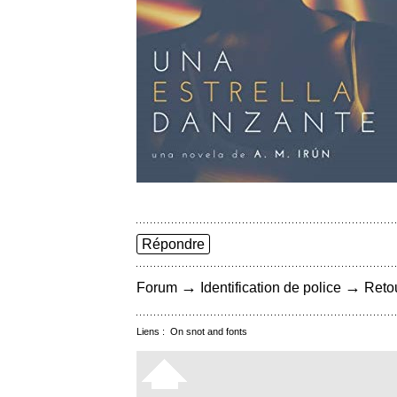
Répondre
→
→
Forum
Identification de police
Retou
Liens :
On snot and fonts