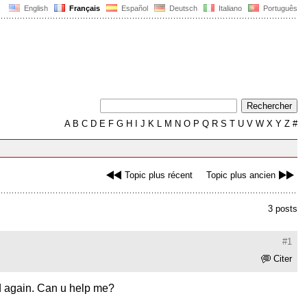
English
Français
Español
Deutsch
Italiano
Português
A
B
C
D
E
F
G
H
I
J
K
L
M
N
O
P
Q
R
S
T
U
V
W
X
Y
Z
#
Topic plus récent
Topic plus ancien
3 posts
#1
Citer
ad again. Can u help me?