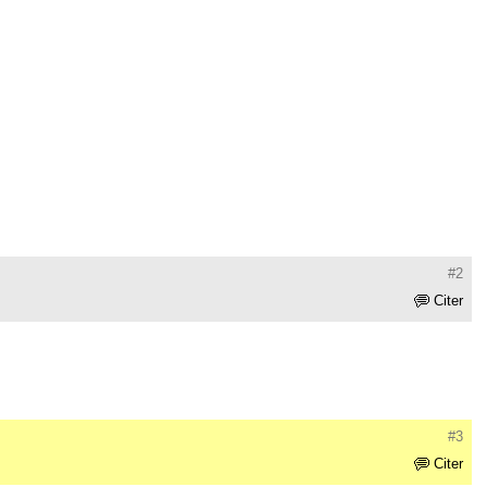
#2
Citer
#3
Citer