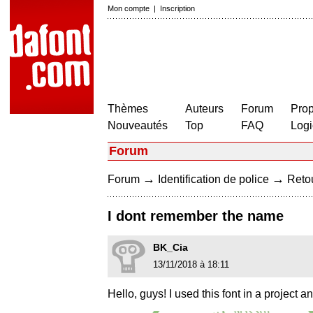
Mon compte
|
Inscription
Thèmes
Auteurs
Forum
Prop
Nouveautés
Top
FAQ
Logi
Forum
→
→
Forum
Identification de police
Retou
I dont remember the name
BK_Cia
13/11/2018 à 18:11
Hello, guys! I used this font in a projec