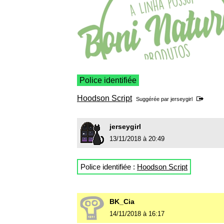
Police identifiée
Hoodson Script
Suggérée par
jerseygirl
jerseygirl
13/11/2018 à 20:49
Police identifiée :
Hoodson Script
BK_Cia
14/11/2018 à 16:17