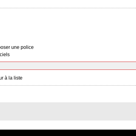
oser une police
ciels
r à la liste