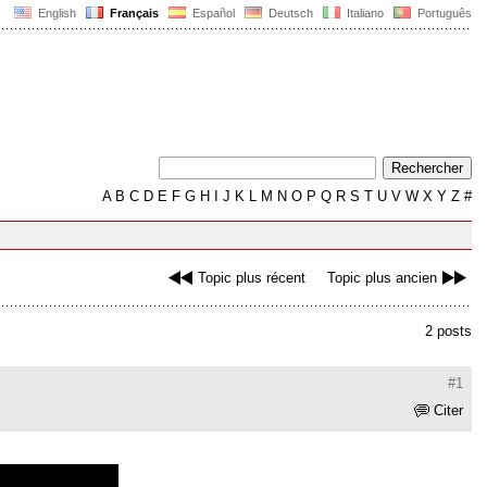
English
Français
Español
Deutsch
Italiano
Português
A
B
C
D
E
F
G
H
I
J
K
L
M
N
O
P
Q
R
S
T
U
V
W
X
Y
Z
#
Topic plus récent
Topic plus ancien
2 posts
#1
Citer