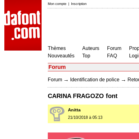
Mon compte
|
Inscription
Thèmes
Auteurs
Forum
Prop
Nouveautés
Top
FAQ
Logi
Forum
→
→
Forum
Identification de police
Retou
CARINA FRAGOZO font
Anitta
21/10/2018 à 05:13